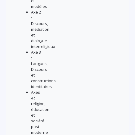
et
modèles
Axe 2
:
Discours,
médiation
et
dialogue
interreligieux
Axe 3
:
Langues,
Discours
et
constructions
identitaires
Axes
4 :
religion,
éducation
et
société
post-
moderne