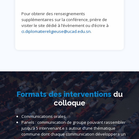
Pour obtenir des renseignements
supplémentaires sur la conférence, prière de
visiter le site dédié à l’évènement ou d’écrire à
ci.diplomatiereligieuse@ucad.edu.sn
.
Formats des interventions
du
colloque
Communications orales
Panels : communication de groupe pouvant rassembler
jusqu’à 5 intervenant.e.s autour d’une thématique
commune dont chaque communication développera un