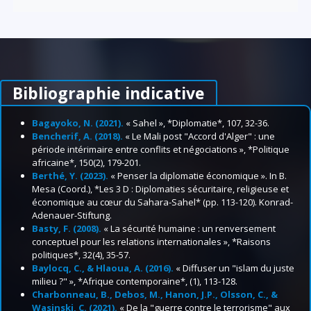
Bibliographie indicative
Bagayoko, N. (2021).
« Sahel », *Diplomatie*, 107, 32-36.
Bencherif, A. (2018).
« Le Mali post "Accord d'Alger" : une
période intérimaire entre conflits et négociations », *Politique
africaine*, 150(2), 179-201.
Berthé, Y. (2023).
« Penser la diplomatie économique ». In B.
Mesa (Coord.), *Les 3 D : Diplomaties sécuritaire, religieuse et
économique au cœur du Sahara-Sahel* (pp. 113-120). Konrad-
Adenauer-Stiftung.
Basty, F. (2008).
« La sécurité humaine : un renversement
conceptuel pour les relations internationales », *Raisons
politiques*, 32(4), 35-57.
Baylocq, C., & Hlaoua, A. (2016).
« Diffuser un "islam du juste
milieu ?" », *Afrique contemporaine*, (1), 113-128.
Charbonneau, B., Debos, M., Hanon, J.P., Olsson, C., &
Wasinski, C. (2021).
« De la "guerre contre le terrorisme" aux