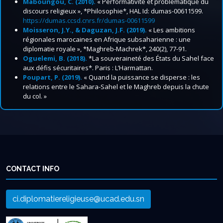
Maboungou, C. (2010).
« Performativité et problématique du
discours religieux », *Philosophie*, HAL Id: dumas-00611599.
https://dumas.ccsd.cnrs.fr/dumas-00611599
Moisseron, J.Y., & Daguzan, J.F. (2019).
« Les ambitions
régionales marocaines en Afrique subsaharienne : une
diplomatie royale », *Maghreb-Machrek*, 240(2), 77-91.
Oguelemi, B. (2018).
*La souveraineté des États du Sahel face
aux défis sécuritaires*. Paris : L’Harmattan.
Poupart, P. (2019).
« Quand la puissance se disperse : les
relations entre le Sahara-Sahel et le Maghreb depuis la chute
du col. »
CONTACT INFO
ci.diplomatiereligieuse@ucad.edu.sn