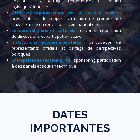
sessions clés, partage d’expériences et soutien
logistique/financier.
ONG et organisations de la société civile :
présentations de projets, animation de groupes de
travail et mise en œuvre de recommandations.
Leaders religieux et culturels :
discours, modération
de discussions et participation active.
Institutions gouvernementales :
participation de
représentants officiels et partage de perspectives
politiques.
Entreprises et secteur privé :
sponsoring, participation
à des panels et soutien technique.
DATES
IMPORTANTES