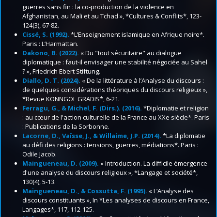
guerres sans fin : la co-production de la violence en
Afghanistan, au Mali et au Tchad », *Cultures & Conflits*, 123-
124(3), 67-82.
Cissé, S. (1992).
*L’Enseignement islamique en Afrique noire*.
Paris : L’Harmattan.
Dakono, B. (2022).
« Du "tout sécuritaire" au dialogue
diplomatique : faut-il envisager une stabilité négociée au Sahel
? », Friedrich Ebert Stiftung.
Diallo, D. T. (2024).
« De la littérature à l’Analyse du discours :
de quelques considérations théoriques du discours religieux »,
*Revue KONNGOL GRADIS*, 6-21.
Ferragu, G., & Michel, F. (Dirs.). (2016).
*Diplomatie et religion
: au cœur de l'action culturelle de la France au XXe siècle*. Paris
: Publications de la Sorbonne.
Lacorne, D., Vaïsse, J., & Willaime, J.P. (2014).
*La diplomatie
au défi des religions : tensions, guerres, médiations*. Paris :
Odile Jacob.
Maingueneau, D. (2009).
« Introduction. La difficile émergence
d'une analyse du discours religieux », *Langage et société*,
130(4), 5-13.
Maingueneau, D., & Cossutta, F. (1995).
« L’Analyse des
discours constituants », In *Les analyses de discours en France,
Langages*, 117, 112-125.